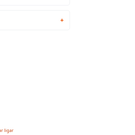
+
r ligar