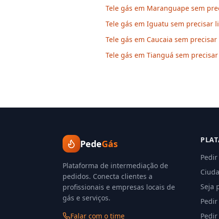
Tele gás em Maranguape sem preci
Tele gás em Iguatu sem precisar l
Tele gás em Caucaia sem precisar 
Tele gás em Tianguá sem precisar 
PLA
Pede
Gás
Pedir
Plataforma de intermediação de
Ciuda
pedidos. Conecta clientes a
Seja 
profissionais e empresas locais de
gás e serviços.
Pedir
Falar com o time
Pedir