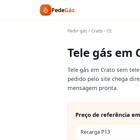
Pede
Gás
Pedir gás
/
Crato
-
CE
Tele gás em C
Tele gás em Crato sem tel
pedido pelo site chega dir
mensagem pronta.
Preço de referência e
Recarga P13