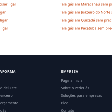
sar ligar
Tele gás em Maracanaú sem pre
igar
Tele gás em Juazeiro do Norte 
ligar
Tele gás em Quixadá sem preci
ligar
Tele gás em Pacatuba sem prec
TAFORMA
EMPRESA
Página inicial
d del Este
Sobre o PedeGás
parceiro
Soluções para empresas
 orçamento
Blog
 gás
Contato