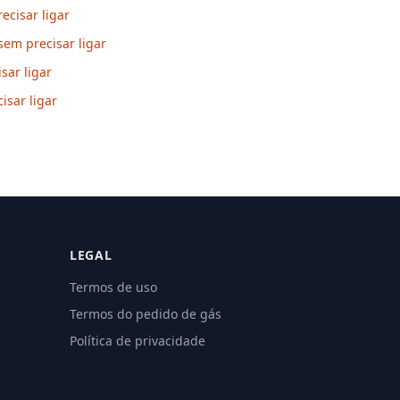
cisar ligar
sem precisar ligar
sar ligar
isar ligar
LEGAL
Termos de uso
Termos do pedido de gás
Política de privacidade