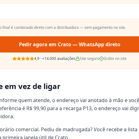
ço final é combinado direto com a distribuidora — sem pagamento no site.
Pedir agora em
Crato
— WhatsApp direto
4,9
·
+14.000
avaliações
Site seguro
Grátis no site
e em vez de ligar
onforme quem atende, o endereço vai anotado à mão e voc
 referência é R$ 99,90 para a recarga P13, o endereço vai d
uidora.
orário comercial. Pediu de madrugada? Você recebe a lista 
primeira janela útil de Crato.