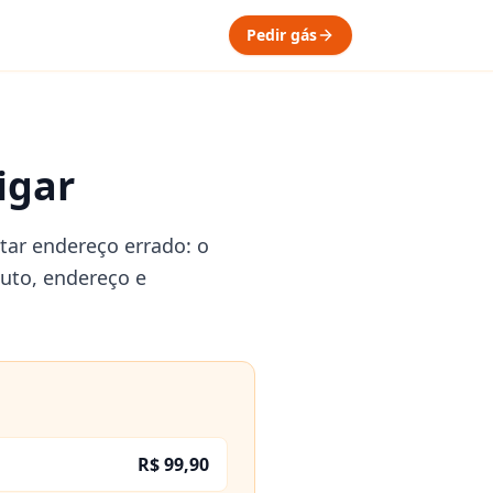
Pedir gás
igar
tar endereço errado: o
duto, endereço e
R$ 99,90